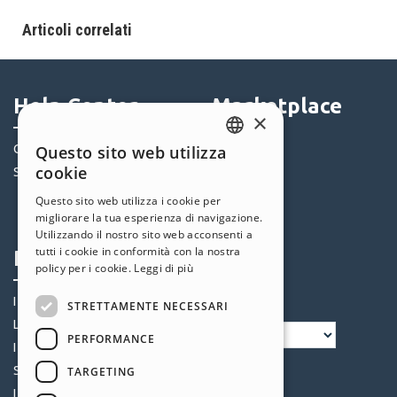
Articoli correlati
Help Center
Marketplace
×
Questo sito web utilizza
Community
Templates
ENGLISH
cookie
Siti Utenti
Oggetti
ITALIAN
Crediti
Questo sito web utilizza i cookie per
migliorare la tua esperienza di navigazione.
Offerte
GERMAN
Utilizzando il nostro sito web acconsenti a
SPANISH
tutti i cookie in conformità con la nostra
Profilo
Seguici
policy per i cookie.
Leggi di più
PORTUGUESE
I miei post
STRETTAMENTE NECESSARI
POLISH
Le mie Licenze
PERFORMANCE
RUSSIAN
I miei Download
FRENCH
Spazio Web
TARGETING
I miei Crediti