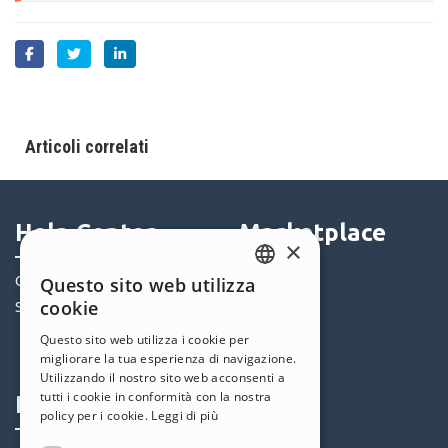
Articoli correlati
Help Center
Marketplace
×
Community
Templates
Questo sito web utilizza
ENGLISH
cookie
Siti Utenti
Oggetti
ITALIAN
Crediti
Questo sito web utilizza i cookie per
migliorare la tua esperienza di navigazione.
Offerte
GERMAN
Utilizzando il nostro sito web acconsenti a
SPANISH
tutti i cookie in conformità con la nostra
Profilo
Seguici
policy per i cookie.
Leggi di più
PORTUGUESE