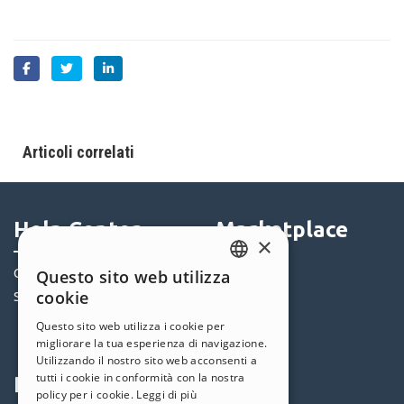
Articoli correlati
Help Center
Marketplace
×
Questo sito web utilizza
Community
Templates
ENGLISH
cookie
Siti Utenti
Oggetti
ITALIAN
Crediti
Questo sito web utilizza i cookie per
migliorare la tua esperienza di navigazione.
Offerte
GERMAN
Utilizzando il nostro sito web acconsenti a
SPANISH
tutti i cookie in conformità con la nostra
Profilo
Seguici
policy per i cookie.
Leggi di più