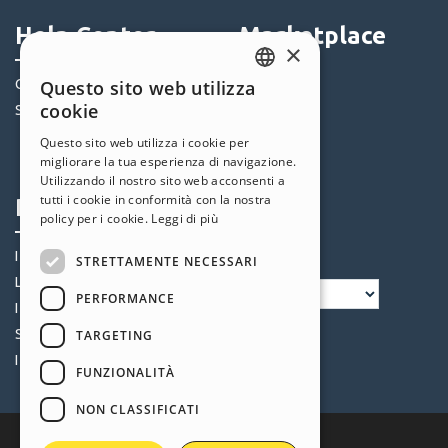
Help Center
Marketplace
×
Community
Templates
Questo sito web utilizza
ENGLISH
cookie
Siti Utenti
Oggetti
ITALIAN
Crediti
Questo sito web utilizza i cookie per
migliorare la tua esperienza di navigazione.
Offerte
GERMAN
Utilizzando il nostro sito web acconsenti a
SPANISH
tutti i cookie in conformità con la nostra
Profilo
Seguici
policy per i cookie.
Leggi di più
PORTUGUESE
I miei post
STRETTAMENTE NECESSARI
POLISH
Le mie Licenze
PERFORMANCE
RUSSIAN
I miei Download
FRENCH
Spazio Web
TARGETING
I miei Crediti
FUNZIONALITÀ
NON CLASSIFICATI