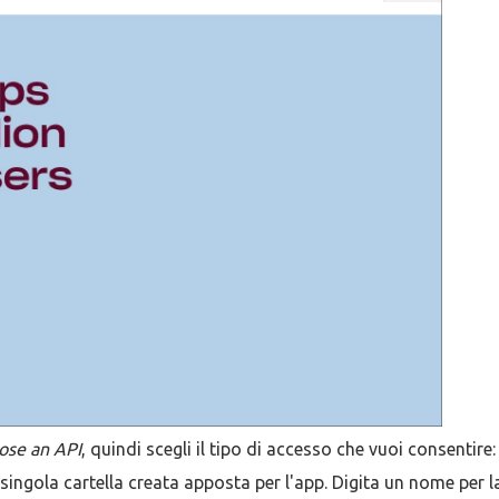
ose an API
, quindi scegli il tipo di accesso che vuoi consentire: 
singola cartella creata apposta per l'app. Digita un nome per l