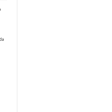
o
 da