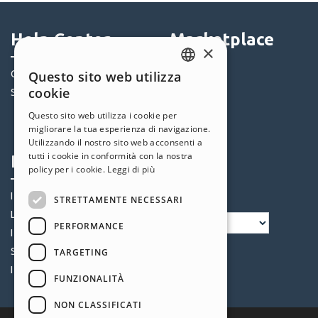
Help Center
Marketplace
×
Community
Templates
Questo sito web utilizza
ENGLISH
cookie
Siti Utenti
Oggetti
ITALIAN
Crediti
Questo sito web utilizza i cookie per
migliorare la tua esperienza di navigazione.
Offerte
GERMAN
Utilizzando il nostro sito web acconsenti a
SPANISH
tutti i cookie in conformità con la nostra
Profilo
Seguici
policy per i cookie.
Leggi di più
PORTUGUESE
I miei post
STRETTAMENTE NECESSARI
POLISH
Le mie Licenze
PERFORMANCE
RUSSIAN
I miei Download
FRENCH
Spazio Web
TARGETING
I miei Crediti
FUNZIONALITÀ
NON CLASSIFICATI