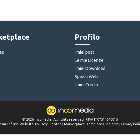
etplace
Profilo
es
I miei post
Le mie Licenze
I miei Download
Spazio Web
I miei Crediti
©
2026
Incomedia
. All rights reserved. P.IVA IT07514640015
erms of use WebSite X5:
Help Center / Marketplace
,
Templates
,
Objects
|
Privacy Poli