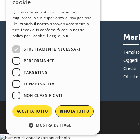
cookie
ITALIAN
Questo sito web utilizza i cookie per
migliorare la tua esperienza di navigazione.
GERMAN
Utilizzando il nostro sito web acconsenti a
SPANISH
tutti i cookie in conformità con la nostra
Help Center
Mark
policy per i cookie.
Leggi di più
PORTUGUESE
STRETTAMENTE NECESSARI
POLISH
Community
Templat
Siti Utenti
Oggetti
PERFORMANCE
RUSSIAN
Crediti
FRENCH
TARGETING
Offerte
FUNZIONALITÀ
NON CLASSIFICATI
ACCETTA TUTTO
RIFIUTA TUTTO
T
MOSTRA DETTAGLI