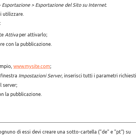
- Esportazione > Esportazione del Sito su Internet
.
 utilizzare.
:
nte
Attiva
per attivarlo;
re con la pubblicazione.
sempio,
www.mysite.com
;
 finestra
Impostazioni Server
, inserisci tutti i parametri richiest
l server;
on la pubblicazione.
r ognuno di essi devi creare una sotto-cartella ("de" e "pt") su