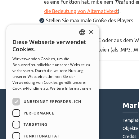
es eine Funktion hat, mit einem
Titel
und e
die Bedeutung von Alternativtext
).
Stellen Sie maximale Größe des Players.
×
Wenn Sie Dateien aus Ihrem PC oder aus dem We
Diese Webseite verwendet
ENGLISH
Cookies.
.MOV Formate) oder Audiodateien (als .MP3, .W
ITALIAN
Wir verwenden Cookies, um die
Benutzerfreundlichkeit unserer Website zu
GERMAN
verbessern. Durch die weitere Nutzung
SPANISH
unserer Webseite stimmen Sie der
Verwendung von Cookies gemäß unserer
PORTUGUESE
Cookie-Richtlinie zu.
Weitere Informationen
POLISH
UNBEDINGT ERFORDERLICH
Help Center
Mark
RUSSIAN
PERFORMANCE
FRENCH
Community
Templat
TARGETING
Websites von Nutzern
Objekte
FUNKTIONALITÄT
Credits