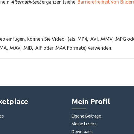
inem
Alternativtext
ergänzen (siehe:
Barrierefreiheit von Bilder
b einfügen, können Sie Video- (als .MP4, .AVI, .WMV, .MPG od
MA, .WAV, .MID, .AIF oder .M4A Formate) verwenden.
etplace
Mein Profil
es
Eigene Beiträge
Meine Lizenz
Downloads