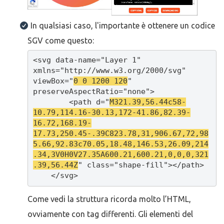
In qualsiasi caso, l'importante è ottenere un codice
SGV come questo:
<svg data-name="Layer 1" 
xmlns="http://www.w3.org/2000/svg" 
viewBox="
0 0 1200 120
" 
preserveAspectRatio="none">

        <path d="
M321.39,56.44c58-
10.79,114.16-30.13,172-41.86,82.39-
16.72,168.19-
17.73,250.45-.39C823.78,31,906.67,72,98
5.66,92.83c70.05,18.48,146.53,26.09,214
.34,3V0H0V27.35A600.21,600.21,0,0,0,321
.39,56.44Z
" class="shape-fill"></path>

    </svg>
Come vedi la struttura ricorda molto l’HTML,
ovviamente con tag differenti. Gli elementi del