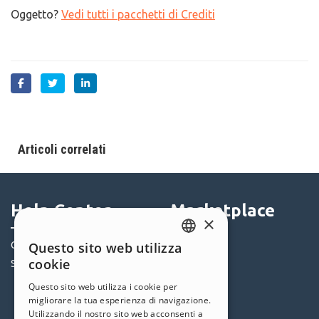
Oggetto?
Vedi tutti i pacchetti di Crediti
Articoli correlati
Help Center
Marketplace
×
Community
Templates
Questo sito web utilizza
ENGLISH
cookie
Siti Utenti
Oggetti
ITALIAN
Crediti
Questo sito web utilizza i cookie per
migliorare la tua esperienza di navigazione.
Offerte
GERMAN
Utilizzando il nostro sito web acconsenti a