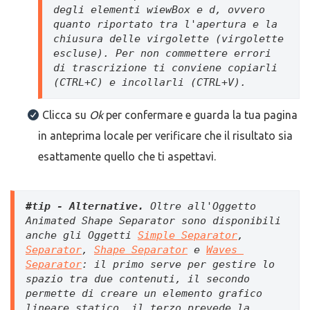
degli elementi wiewBox e d, ovvero 
quanto riportato tra l'apertura e la 
chiusura delle virgolette (virgolette 
escluse). Per non commettere errori 
di trascrizione ti conviene copiarli 
(CTRL+C) e incollarli (CTRL+V). 
Clicca su
Ok
per confermare e guarda la tua pagina
in anteprima locale per verificare che il risultato sia
esattamente quello che ti aspettavi.
#tip - Alternative. 
Oltre all'Oggetto 
Animated Shape Separator sono disponibili 
anche gli Oggetti 
Simple Separator
, 
Separator
, 
Shape Separator
 e 
Waves 
Separator
: il primo serve per gestire lo 
spazio tra due contenuti, il secondo 
permette di creare un elemento grafico 
lineare statico, il terzo prevede la 