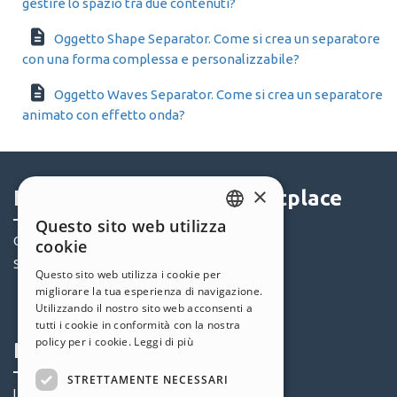
gestire lo spazio tra due contenuti?
Oggetto Shape Separator. Come si crea un separatore
con una forma complessa e personalizzabile?
Oggetto Waves Separator. Come si crea un separatore
animato con effetto onda?
×
Help Center
Marketplace
Questo sito web utilizza
ENGLISH
Community
Templates
cookie
ITALIAN
Siti Utenti
Oggetti
Questo sito web utilizza i cookie per
Crediti
migliorare la tua esperienza di navigazione.
GERMAN
Utilizzando il nostro sito web acconsenti a
Offerte
SPANISH
tutti i cookie in conformità con la nostra
policy per i cookie.
Leggi di più
Profilo
Seguici
PORTUGUESE
STRETTAMENTE NECESSARI
POLISH
I miei post