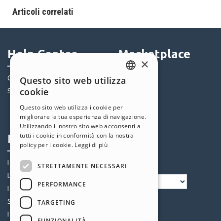
Articoli correlati
Help Center
Marketplace
×
Community
Templates
Questo sito web utilizza
ENGLISH
cookie
Siti Utenti
Oggetti
ITALIAN
Crediti
Questo sito web utilizza i cookie per
migliorare la tua esperienza di navigazione.
Offerte
GERMAN
Utilizzando il nostro sito web acconsenti a
SPANISH
tutti i cookie in conformità con la nostra
Profilo
Seguici
policy per i cookie.
Leggi di più
PORTUGUESE
I miei post
STRETTAMENTE NECESSARI
POLISH
Le mie Licenze
PERFORMANCE
RUSSIAN
I miei Download
FRENCH
Spazio Web
TARGETING
I miei Crediti
FUNZIONALITÀ