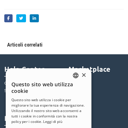
Articoli correlati
Help Center
Marketplace
×
Community
Templates
Questo sito web utilizza
ENGLISH
cookie
Siti Utenti
Oggetti
ITALIAN
Crediti
Questo sito web utilizza i cookie per
migliorare la tua esperienza di navigazione.
Offerte
GERMAN
Utilizzando il nostro sito web acconsenti a
SPANISH
tutti i cookie in conformità con la nostra
Profilo
Seguici
policy per i cookie.
Leggi di più
PORTUGUESE