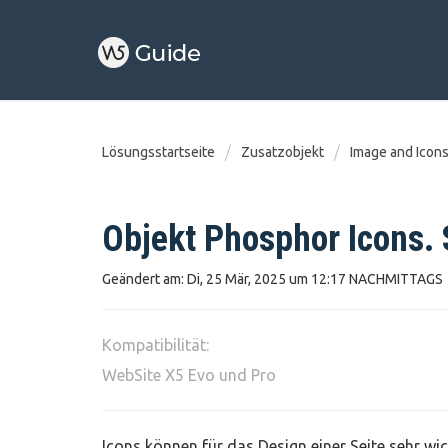
Lösungsstartseite
Zusatzobjekt
Image and Icon
Objekt Phosphor Icons. 
Geändert am: Di, 25 Mär, 2025 um 12:17 NACHMITTAGS
Kompatibilität:
WebSite X5 Evo und Pro
Icons können für das Design einer Seite sehr wich