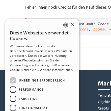
Fehlen Ihnen noch Credits für den Kauf dieses 
×
#
Tipp
 - Möchten Sie noch mehr Icons 
Objekte 
Font Awesome Icons
, 
Icons8 W
Diese Webseite verwendet
ENGLISH
Cookies.
ITALIAN
Wir verwenden Cookies, um die
Benutzerfreundlichkeit unserer Website zu
GERMAN
verbessern. Durch die weitere Nutzung
SPANISH
unserer Webseite stimmen Sie der
Verwendung von Cookies gemäß unserer
PORTUGUESE
Cookie-Richtlinie zu.
Weitere Informationen
POLISH
UNBEDINGT ERFORDERLICH
Help Center
Mark
RUSSIAN
PERFORMANCE
FRENCH
Community
Templat
TARGETING
Websites von Nutzern
Objekte
FUNKTIONALITÄT
Credits