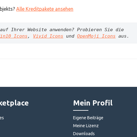
Objekts?
Alle Kreditpakete ansehen
auf Ihrer Website anwenden? Probieren Sie die 
in10 Icons
, 
Vivid Icons
 und 
OpenMoji Icons
aus.
etplace
Mein Profil
es
Eigene Beiträge
Meine Lizenz
Downloads