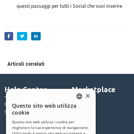
questi passaggi per tutti i Social che vuoi inserire.
Articoli correlati
Help Center
Marketplace
×
Community
Templates
Questo sito web utilizza
ENGLISH
cookie
Siti Utenti
Oggetti
ITALIAN
Crediti
Questo sito web utilizza i cookie per
migliorare la tua esperienza di navigazione.
Offerte
GERMAN
Utilizzando il nostro sito web acconsenti a