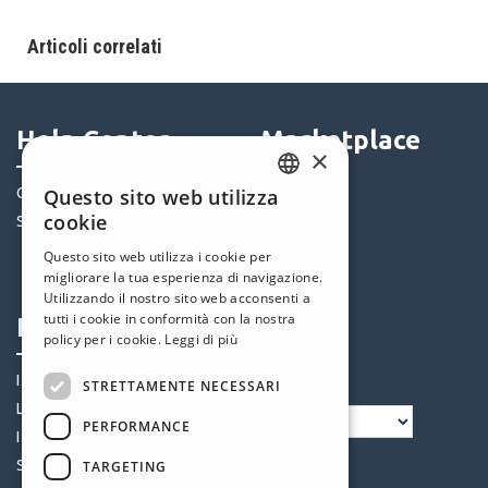
Articoli correlati
Help Center
Marketplace
×
Community
Templates
Questo sito web utilizza
ENGLISH
cookie
Siti Utenti
Oggetti
ITALIAN
Crediti
Questo sito web utilizza i cookie per
migliorare la tua esperienza di navigazione.
Offerte
GERMAN
Utilizzando il nostro sito web acconsenti a
SPANISH
tutti i cookie in conformità con la nostra
Profilo
Seguici
policy per i cookie.
Leggi di più
PORTUGUESE
I miei post
STRETTAMENTE NECESSARI
POLISH
Le mie Licenze
PERFORMANCE
RUSSIAN
I miei Download
FRENCH
Spazio Web
TARGETING