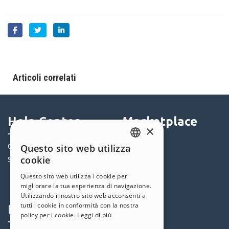
Articoli correlati
Help Center
Marketplace
×
Community
Questo sito web utilizza
Templates
ENGLISH
cookie
Siti Utenti
Oggetti
ITALIAN
Crediti
Questo sito web utilizza i cookie per
migliorare la tua esperienza di navigazione.
Offerte
GERMAN
Utilizzando il nostro sito web acconsenti a
SPANISH
tutti i cookie in conformità con la nostra
Profilo
Seguici
policy per i cookie.
Leggi di più
PORTUGUESE