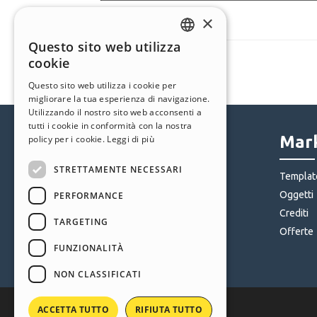
×
Questo sito web utilizza
ENGLISH
cookie
ITALIAN
Questo sito web utilizza i cookie per
migliorare la tua esperienza di navigazione.
GERMAN
Utilizzando il nostro sito web acconsenti a
SPANISH
tutti i cookie in conformità con la nostra
Help Center
Mark
policy per i cookie.
Leggi di più
PORTUGUESE
STRETTAMENTE NECESSARI
POLISH
Community
Templat
Siti Utenti
Oggetti
PERFORMANCE
RUSSIAN
Crediti
FRENCH
TARGETING
Offerte
FUNZIONALITÀ
NON CLASSIFICATI
ACCETTA TUTTO
RIFIUTA TUTTO