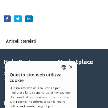
Articoli correlati
Help Center
Marketplace
×
Community
Templates
Questo sito web utilizza
ENGLISH
cookie
Siti Utenti
Oggetti
ITALIAN
Crediti
Questo sito web utilizza i cookie per
Offerte
migliorare la tua esperienza di navigazione.
GERMAN
Utilizzando il nostro sito web acconsenti a
SPANISH
tutti i cookie in conformità con la nostra
Profilo
Seguici
policy per i cookie.
Leggi di più