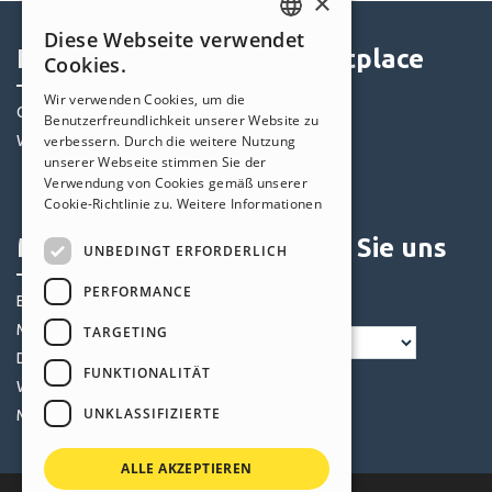
×
Diese Webseite verwendet
ENGLISH
Help Center
Marketplace
Cookies.
ITALIAN
Wir verwenden Cookies, um die
Community
Templates
Benutzerfreundlichkeit unserer Website zu
GERMAN
Websites von Nutzern
Objekte
verbessern. Durch die weitere Nutzung
SPANISH
unserer Webseite stimmen Sie der
Credits
Verwendung von Cookies gemäß unserer
PORTUGUESE
Angebote
Cookie-Richtlinie zu.
Weitere Informationen
POLISH
Mein Profil
Folgen Sie uns
UNBEDINGT ERFORDERLICH
RUSSIAN
PERFORMANCE
Eigene Beiträge
FRENCH
Meine Lizenz
TARGETING
Downloads
FUNKTIONALITÄT
Webhosting
UNKLASSIFIZIERTE
Meine Credits
ALLE AKZEPTIEREN