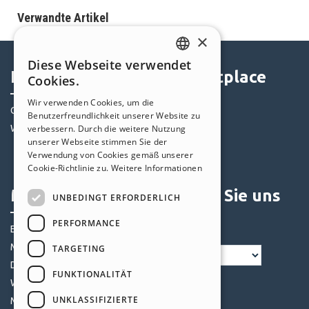
Verwandte Artikel
×
Diese Webseite verwendet
ENGLISH
Help Center
Marketplace
Cookies.
ITALIAN
Wir verwenden Cookies, um die
Community
Templates
Benutzerfreundlichkeit unserer Website zu
GERMAN
verbessern. Durch die weitere Nutzung
Websites von Nutzern
Objekte
SPANISH
unserer Webseite stimmen Sie der
Credits
Verwendung von Cookies gemäß unserer
PORTUGUESE
Angebote
Cookie-Richtlinie zu.
Weitere Informationen
POLISH
Mein Profil
Folgen Sie uns
UNBEDINGT ERFORDERLICH
RUSSIAN
PERFORMANCE
Eigene Beiträge
FRENCH
Meine Lizenz
TARGETING
Downloads
FUNKTIONALITÄT
Webhosting
UNKLASSIFIZIERTE
Meine Credits