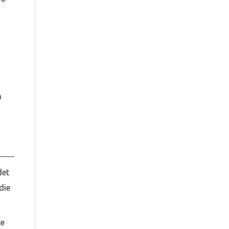
n
det
die
te