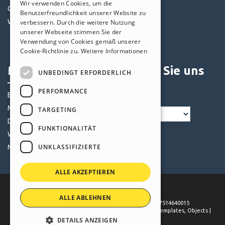
Wir verwenden Cookies, um die
Community
Templates
Benutzerfreundlichkeit unserer Website zu
GERMAN
Websites von Nutzern
Objekte
verbessern. Durch die weitere Nutzung
SPANISH
unserer Webseite stimmen Sie der
Credits
Verwendung von Cookies gemäß unserer
PORTUGUESE
Angebote
Cookie-Richtlinie zu.
Weitere Informationen
POLISH
Mein Profil
Folgen Sie uns
UNBEDINGT ERFORDERLICH
RUSSIAN
PERFORMANCE
Eigene Beiträge
FRENCH
Meine Lizenz
TARGETING
Downloads
FUNKTIONALITÄT
Webhosting
UNKLASSIFIZIERTE
Meine Credits
ALLE AKZEPTIEREN
ALLE ABLEHNEN
©
2026
Incomedia
. All rights reserved. P.IVA IT07514640015
Terms of use WebSite X5:
Help Center / Marketplace
,
Templates
,
Objects
|
Privacy Policy
DETAILS ANZEIGEN