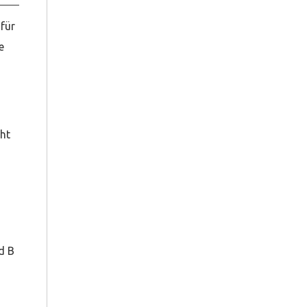
 für
e
cht
d B