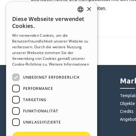
×
modernsten Lösungen anzubieten.
Diese Webseite verwendet
ENGLISH
Cookies.
ITALIAN
Wir verwenden Cookies, um die
Benutzerfreundlichkeit unserer Website zu
GERMAN
verbessern. Durch die weitere Nutzung
SPANISH
unserer Webseite stimmen Sie der
Verwendung von Cookies gemäß unserer
PORTUGUESE
Cookie-Richtlinie zu.
Weitere Informationen
POLISH
UNBEDINGT ERFORDERLICH
Help Center
Mark
RUSSIAN
PERFORMANCE
FRENCH
Community
Templat
TARGETING
Websites von Nutzern
Objekte
FUNKTIONALITÄT
Credits
Angebo
UNKLASSIFIZIERTE