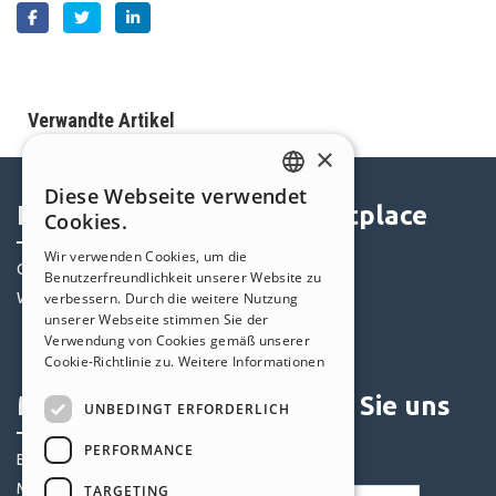
Verwandte Artikel
×
Diese Webseite verwendet
ENGLISH
Help Center
Marketplace
Cookies.
ITALIAN
Wir verwenden Cookies, um die
Community
Templates
Benutzerfreundlichkeit unserer Website zu
GERMAN
verbessern. Durch die weitere Nutzung
Websites von Nutzern
Objekte
SPANISH
unserer Webseite stimmen Sie der
Credits
Verwendung von Cookies gemäß unserer
PORTUGUESE
Angebote
Cookie-Richtlinie zu.
Weitere Informationen
POLISH
Mein Profil
Folgen Sie uns
UNBEDINGT ERFORDERLICH
RUSSIAN
PERFORMANCE
Eigene Beiträge
FRENCH
Meine Lizenz
TARGETING