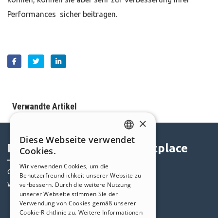
Performances sicher beitragen.
Verwandte Artikel
×
Diese Webseite verwendet
ENGLISH
Help Center
Marketplace
Cookies.
ITALIAN
Wir verwenden Cookies, um die
Community
Templates
Benutzerfreundlichkeit unserer Website zu
GERMAN
Websites von Nutzern
verbessern. Durch die weitere Nutzung
Objekte
SPANISH
unserer Webseite stimmen Sie der
Credits
Verwendung von Cookies gemäß unserer
PORTUGUESE
Angebote
Cookie-Richtlinie zu.
Weitere Informationen