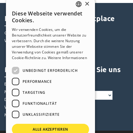
×
Diese Webseite verwendet
ENGLISH
Help Center
Marketplace
Cookies.
ITALIAN
Wir verwenden Cookies, um die
Community
Templates
Benutzerfreundlichkeit unserer Website zu
GERMAN
Websites von Nutzern
Objekte
verbessern. Durch die weitere Nutzung
SPANISH
unserer Webseite stimmen Sie der
Credits
Verwendung von Cookies gemäß unserer
PORTUGUESE
Angebote
Cookie-Richtlinie zu.
Weitere Informationen
POLISH
Mein Profil
Folgen Sie uns
UNBEDINGT ERFORDERLICH
RUSSIAN
PERFORMANCE
Eigene Beiträge
FRENCH
Meine Lizenz
TARGETING
Downloads
FUNKTIONALITÄT
Webhosting
UNKLASSIFIZIERTE
Meine Credits
ALLE AKZEPTIEREN