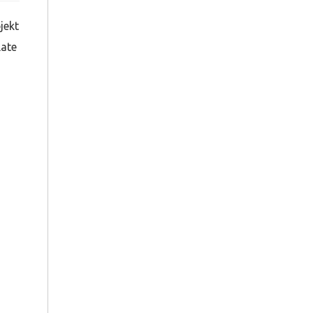
jekt
late