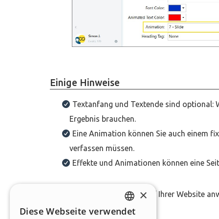
Einige Hinweise
Textanfang und Textende sind optional: W
Ergebnis brauchen.
Eine Animation können Sie auch einem fix
verfassen müssen.
Effekte und Animationen können eine Seite
×
Möchten Sie dieses Objekt auf Ihrer Website a
kostenlos
Diese Webseite verwendet
ENGLISH