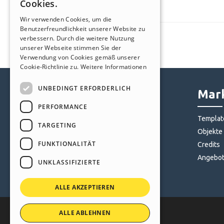
Cookies.
ITALIAN
Wir verwenden Cookies, um die
Benutzerfreundlichkeit unserer Website zu
GERMAN
verbessern. Durch die weitere Nutzung
SPANISH
unserer Webseite stimmen Sie der
Verwendung von Cookies gemäß unserer
PORTUGUESE
Cookie-Richtlinie zu.
Weitere Informationen
POLISH
UNBEDINGT ERFORDERLICH
Help Center
Mark
RUSSIAN
PERFORMANCE
FRENCH
Community
Templat
TARGETING
Websites von Nutzern
Objekte
FUNKTIONALITÄT
Credits
Angebo
UNKLASSIFIZIERTE
ALLE AKZEPTIEREN
ALLE ABLEHNEN