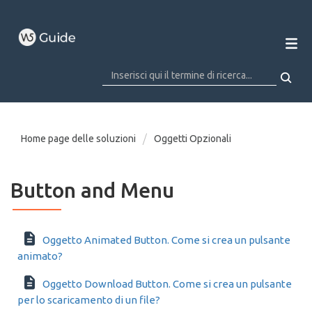
Home page delle soluzioni
Oggetti Opzionali
Button and Menu
Oggetto Animated Button. Come si crea un pulsante
animato?
Oggetto Download Button. Come si crea un pulsante
per lo scaricamento di un file?