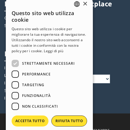
×
Help Center
Marketplace
Questo sito web utilizza
ENGLISH
Community
Templates
cookie
ITALIAN
Siti Utenti
Oggetti
Questo sito web utilizza i cookie per
Crediti
migliorare la tua esperienza di navigazione.
GERMAN
Utilizzando il nostro sito web acconsenti a
Offerte
SPANISH
tutti i cookie in conformità con la nostra
policy per i cookie.
Leggi di più
Profilo
Seguici
PORTUGUESE
STRETTAMENTE NECESSARI
POLISH
I miei post
PERFORMANCE
RUSSIAN
Le mie Licenze
I miei Download
FRENCH
TARGETING
Spazio Web
FUNZIONALITÀ
I miei Crediti
NON CLASSIFICATI
ACCETTA TUTTO
RIFIUTA TUTTO