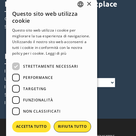
×
Help Center
Marketplace
Questo sito web utilizza
ENGLISH
Community
Templates
cookie
ITALIAN
Siti Utenti
Oggetti
Questo sito web utilizza i cookie per
Crediti
migliorare la tua esperienza di navigazione.
GERMAN
Utilizzando il nostro sito web acconsenti a
Offerte
SPANISH
tutti i cookie in conformità con la nostra
policy per i cookie.
Leggi di più
Profilo
Seguici
PORTUGUESE
STRETTAMENTE NECESSARI
POLISH
I miei post
PERFORMANCE
RUSSIAN
Le mie Licenze
I miei Download
FRENCH
TARGETING
Spazio Web
FUNZIONALITÀ
I miei Crediti
NON CLASSIFICATI
ACCETTA TUTTO
RIFIUTA TUTTO