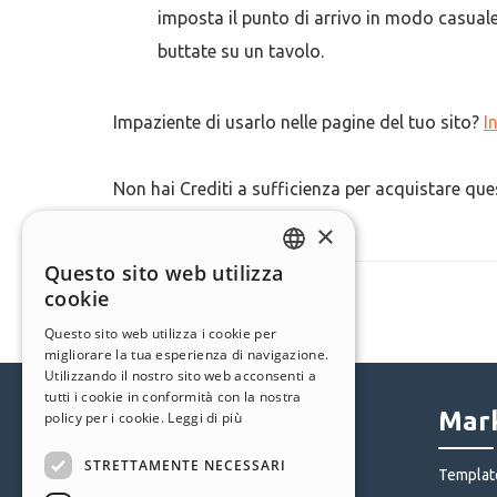
imposta il punto di arrivo in modo casual
buttate su un tavolo.
Impaziente di usarlo nelle pagine del tuo sito?
I
Non hai Crediti a sufficienza per acquistare q
×
Questo sito web utilizza
ENGLISH
cookie
ITALIAN
Questo sito web utilizza i cookie per
migliorare la tua esperienza di navigazione.
GERMAN
Utilizzando il nostro sito web acconsenti a
SPANISH
tutti i cookie in conformità con la nostra
Help Center
Mark
policy per i cookie.
Leggi di più
PORTUGUESE
STRETTAMENTE NECESSARI
POLISH
Community
Templat