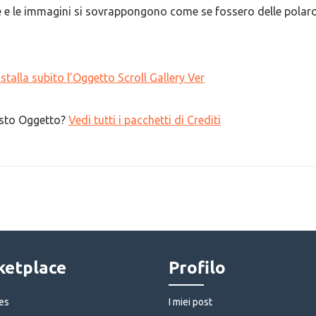
e e le immagini si sovrappongono come se fossero delle polar
nstalla subito l’Oggetto Scroll Gallery Ver
uesto Oggetto?
Vedi tutti i pacchetti di Crediti
etplace
Profilo
es
I miei post