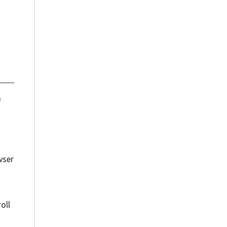
a
wser
oll