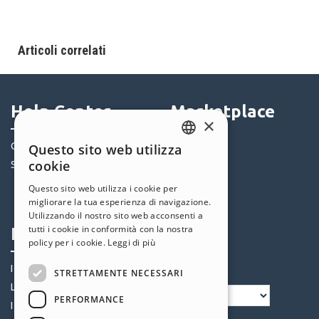
Articoli correlati
Help Center
Marketplace
×
Community
Templates
Questo sito web utilizza
ENGLISH
cookie
Siti Utenti
Oggetti
ITALIAN
Crediti
Questo sito web utilizza i cookie per
migliorare la tua esperienza di navigazione.
Offerte
GERMAN
Utilizzando il nostro sito web acconsenti a
SPANISH
tutti i cookie in conformità con la nostra
Profilo
Seguici
policy per i cookie.
Leggi di più
PORTUGUESE
I miei post
STRETTAMENTE NECESSARI
POLISH
Le mie Licenze
PERFORMANCE
RUSSIAN
I miei Download