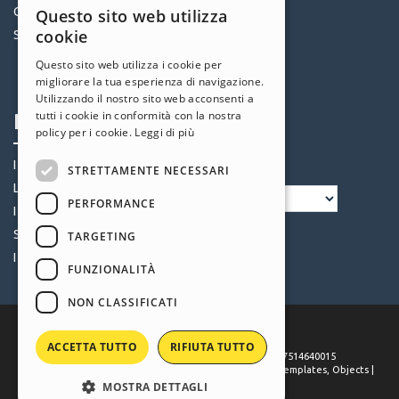
Community
Templates
Questo sito web utilizza
ENGLISH
cookie
Siti Utenti
Oggetti
ITALIAN
Crediti
Questo sito web utilizza i cookie per
migliorare la tua esperienza di navigazione.
Offerte
GERMAN
Utilizzando il nostro sito web acconsenti a
SPANISH
tutti i cookie in conformità con la nostra
Profilo
Seguici
policy per i cookie.
Leggi di più
PORTUGUESE
I miei post
STRETTAMENTE NECESSARI
POLISH
Le mie Licenze
PERFORMANCE
RUSSIAN
I miei Download
FRENCH
Spazio Web
TARGETING
I miei Crediti
FUNZIONALITÀ
NON CLASSIFICATI
ACCETTA TUTTO
RIFIUTA TUTTO
©
2026
Incomedia
. All rights reserved. P.IVA IT07514640015
Terms of use WebSite X5:
Help Center / Marketplace
,
Templates
,
Objects
|
Privacy Policy
MOSTRA DETTAGLI