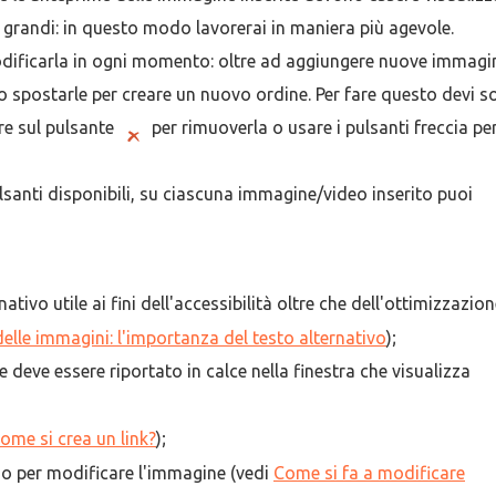
o grandi: in questo modo lavorerai in maniera più agevole.
dificarla in ogni momento: oltre ad aggiungere nuove immagin
o spostarle per creare un nuovo ordine. Per fare questo devi s
are sul pulsante
per rimuoverla o usare i pulsanti freccia pe
ulsanti disponibili, su ciascuna immagine/video inserito puoi
nativo utile ai fini dell'accessibilità oltre che dell'ottimizzazio
delle immagini: l'importanza del testo alternativo
);
he deve essere riportato in calce nella finestra che visualizza
ome si crea un link?
);
rno per modificare l'immagine (vedi
Come si fa a modificare