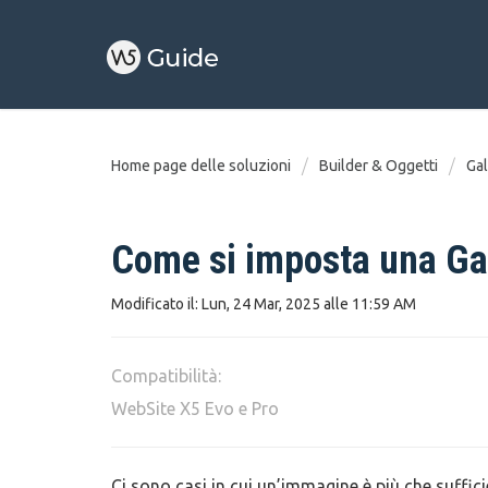
Home page delle soluzioni
Builder & Oggetti
Gal
Come si imposta una Ga
Modificato il: Lun, 24 Mar, 2025 alle 11:59 AM
Compatibilità:
WebSite X5 Evo e Pro
Ci sono casi in cui un’immagine è più che sufficie