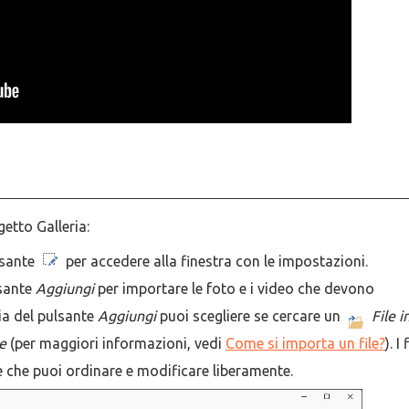
etto Galleria:
ulsante
per accedere alla finestra con le impostazioni.
lsante
Aggiungi
per importare le foto e i video che devono
cia del pulsante
Aggiungi
puoi scegliere se cercare un
File i
ne
(per maggiori informazioni, vedi
Come si importa un file?
). I 
le che puoi ordinare e modificare liberamente.