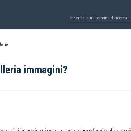
lerie
lleria immagini?
nte, altri invece in cui occorre raccogliere e far visualizzare pi