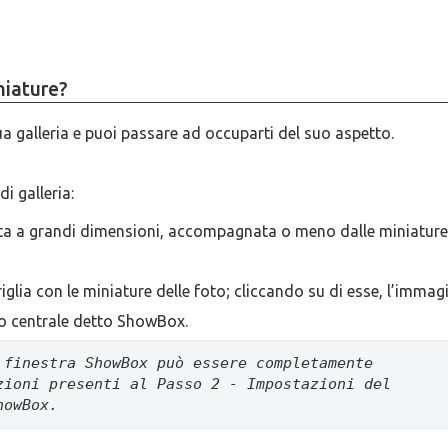
niature?
ua galleria e puoi passare ad occuparti del suo aspetto.
i galleria:
olta a grandi dimensioni, accompagnata o meno dalle miniature
riglia con le miniature delle foto; cliccando su di esse, l’immag
ro centrale detto ShowBox.
 finestra ShowBox può essere completamente 
zioni presenti al Passo 2 - Impostazioni del 
howBox.