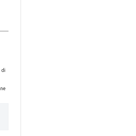
 di
ine