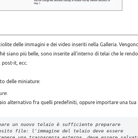
olite delle immagini e dei video inseriti nella Galleria. Vengon
iano più belle, sono inserite all'interno di telai che le rend
 post-it, ecc.
to delle miniature:
ure
.
laio alternativo fra quelli predefiniti, oppure importare una tua
eare un nuovo telaio è sufficiente preparare 
osito file: l'immagine del telaio deve essere 
tenere una trasparenza esterna, deve essere salvata