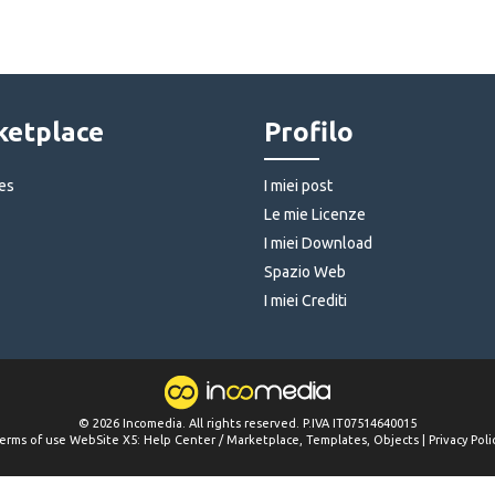
etplace
Profilo
es
I miei post
Le mie Licenze
I miei Download
Spazio Web
I miei Crediti
©
2026
Incomedia
. All rights reserved. P.IVA IT07514640015
erms of use WebSite X5:
Help Center / Marketplace
,
Templates
,
Objects
|
Privacy Poli