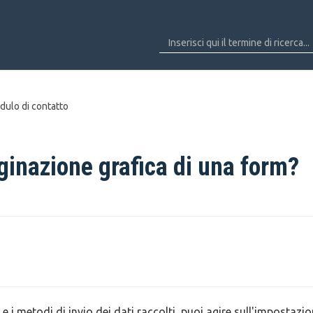
ulo di contatto
ginazione grafica di una form?
i metodi di invio dei dati raccolti, puoi agire sull'impostazi