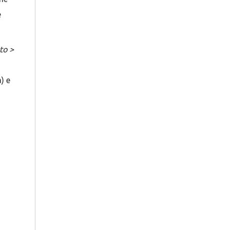
e
to >
) e