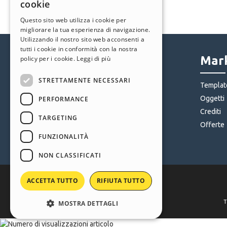
cookie
ITALIAN
Questo sito web utilizza i cookie per
migliorare la tua esperienza di navigazione.
GERMAN
Utilizzando il nostro sito web acconsenti a
SPANISH
tutti i cookie in conformità con la nostra
Help Center
Mark
policy per i cookie.
Leggi di più
PORTUGUESE
STRETTAMENTE NECESSARI
POLISH
Community
Templat
Siti Utenti
Oggetti
PERFORMANCE
RUSSIAN
Crediti
FRENCH
TARGETING
Offerte
FUNZIONALITÀ
NON CLASSIFICATI
ACCETTA TUTTO
RIFIUTA TUTTO
T
MOSTRA DETTAGLI