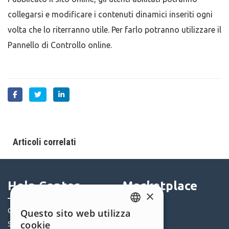
collegarsi e modificare i contenuti dinamici inseriti ogni
volta che lo riterranno utile. Per farlo potranno utilizzare il
Pannello di Controllo online.
Articoli correlati
Help Center
Marketplace
×
Community
Templates
Questo sito web utilizza
ENGLISH
cookie
Siti Utenti
Oggetti