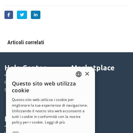
Articoli correlati
Help Center
Marketplace
×
Community
Templates
Questo sito web utilizza
ENGLISH
cookie
Siti Utenti
Oggetti
ITALIAN
Crediti
Questo sito web utilizza i cookie per
migliorare la tua esperienza di navigazione.
Offerte
GERMAN
Utilizzando il nostro sito web acconsenti a
SPANISH
tutti i cookie in conformità con la nostra
Profilo
Seguici
policy per i cookie.
Leggi di più
PORTUGUESE