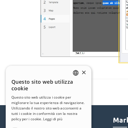
×
Questo sito web utilizza
ENGLISH
cookie
ITALIAN
Questo sito web utilizza i cookie per
migliorare la tua esperienza di navigazione.
GERMAN
Utilizzando il nostro sito web acconsenti a
SPANISH
tutti i cookie in conformità con la nostra
Help Center
Mark
policy per i cookie.
Leggi di più
PORTUGUESE