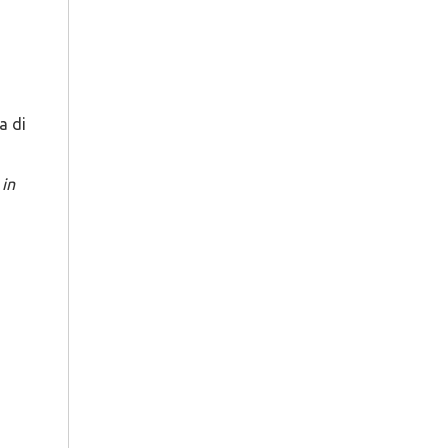
a di
 in