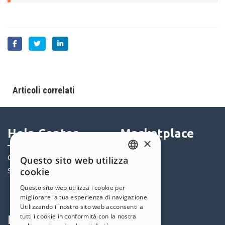
Articoli correlati
Help Center
Marketplace
×
Community
Templates
Questo sito web utilizza
ENGLISH
cookie
Siti Utenti
Oggetti
ITALIAN
Crediti
Questo sito web utilizza i cookie per
migliorare la tua esperienza di navigazione.
Offerte
GERMAN
Utilizzando il nostro sito web acconsenti a
SPANISH
tutti i cookie in conformità con la nostra
Profilo
Seguici