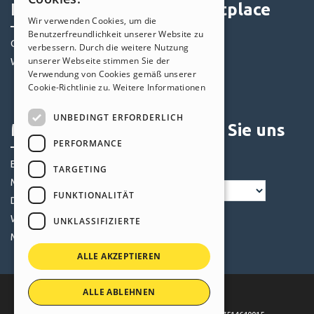
Help Center
Marketplace
ITALIAN
Wir verwenden Cookies, um die
Benutzerfreundlichkeit unserer Website zu
GERMAN
Community
Templates
verbessern. Durch die weitere Nutzung
SPANISH
unserer Webseite stimmen Sie der
Websites von Nutzern
Objekte
Verwendung von Cookies gemäß unserer
Credits
PORTUGUESE
Cookie-Richtlinie zu.
Weitere Informationen
Angebote
POLISH
UNBEDINGT ERFORDERLICH
Mein Profil
Folgen Sie uns
RUSSIAN
PERFORMANCE
FRENCH
Eigene Beiträge
TARGETING
Meine Lizenz
FUNKTIONALITÄT
Downloads
Webhosting
UNKLASSIFIZIERTE
Meine Credits
ALLE AKZEPTIEREN
ALLE ABLEHNEN