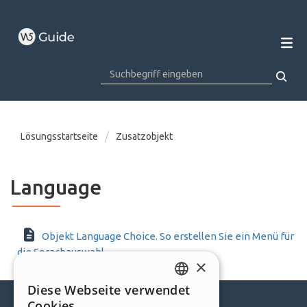
Lösungsstartseite
Zusatzobjekt
Language
Objekt Language Choice. So erstellen Sie ein Menü für
die Sprachauswahl
×
Diese Webseite verwendet
ENGLISH
Cookies.