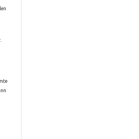
len
.
amte
ann