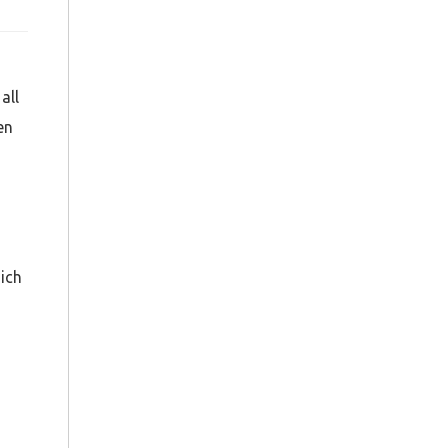
all
en
ich