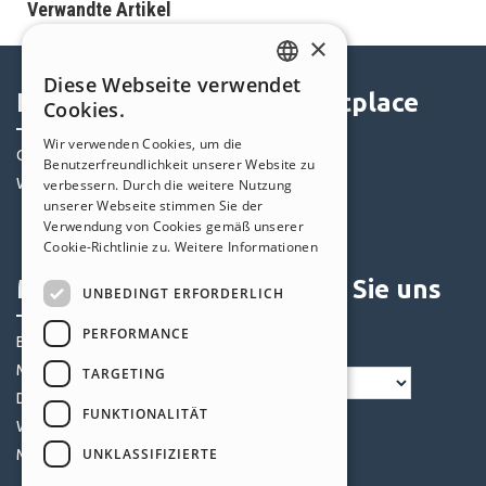
Verwandte Artikel
×
Diese Webseite verwendet
ENGLISH
Help Center
Marketplace
Cookies.
ITALIAN
Wir verwenden Cookies, um die
Community
Templates
Benutzerfreundlichkeit unserer Website zu
GERMAN
Websites von Nutzern
Objekte
verbessern. Durch die weitere Nutzung
SPANISH
unserer Webseite stimmen Sie der
Credits
Verwendung von Cookies gemäß unserer
PORTUGUESE
Angebote
Cookie-Richtlinie zu.
Weitere Informationen
POLISH
Mein Profil
Folgen Sie uns
UNBEDINGT ERFORDERLICH
RUSSIAN
PERFORMANCE
Eigene Beiträge
FRENCH
Meine Lizenz
TARGETING
Downloads
FUNKTIONALITÄT
Webhosting
UNKLASSIFIZIERTE
Meine Credits