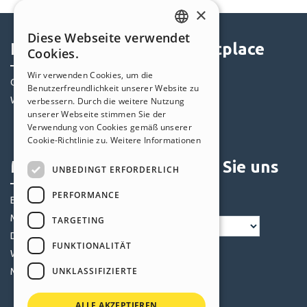
×
Diese Webseite verwendet
ENGLISH
Help Center
Marketplace
Cookies.
ITALIAN
Wir verwenden Cookies, um die
Community
Templates
Benutzerfreundlichkeit unserer Website zu
GERMAN
Websites von Nutzern
Objekte
verbessern. Durch die weitere Nutzung
SPANISH
unserer Webseite stimmen Sie der
Credits
Verwendung von Cookies gemäß unserer
PORTUGUESE
Angebote
Cookie-Richtlinie zu.
Weitere Informationen
POLISH
Mein Profil
Folgen Sie uns
UNBEDINGT ERFORDERLICH
RUSSIAN
PERFORMANCE
Eigene Beiträge
FRENCH
Meine Lizenz
TARGETING
Downloads
FUNKTIONALITÄT
Webhosting
UNKLASSIFIZIERTE
Meine Credits
ALLE AKZEPTIEREN