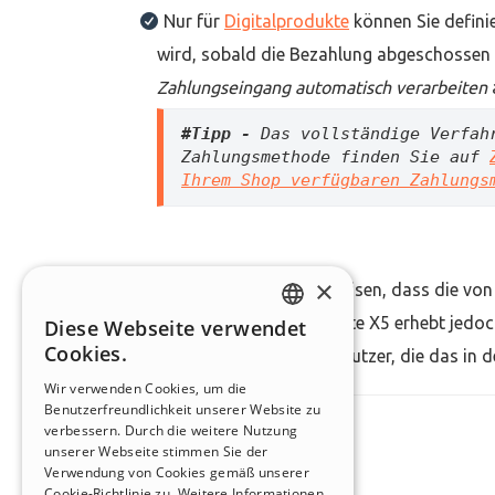
Nur für
Digitalprodukte
können Sie definie
wird, sobald die Bezahlung abgeschossen 
Zahlungseingang automatisch verarbeiten
#Tipp - 
Das vollständige Verfah
Zahlungsmethode finden Sie auf 
Ihrem Shop verfügbaren Zahlungs
×
Es ist wichtig, darauf hinzuweisen, dass die v
nicht geändert werden. WebSite X5 erhebt jedoch
Diese Webseite verwendet
ENGLISH
Cookies.
Streifentransaktionen der Benutzer, die das in d
ITALIAN
Wir verwenden Cookies, um die
Benutzerfreundlichkeit unserer Website zu
GERMAN
verbessern. Durch die weitere Nutzung
SPANISH
unserer Webseite stimmen Sie der
Verwendung von Cookies gemäß unserer
PORTUGUESE
Cookie-Richtlinie zu.
Weitere Informationen