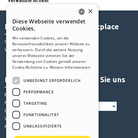
Verwandte Artikel
×
Diese Webseite verwendet
ENGLISH
Help Center
Marketplace
Cookies.
ITALIAN
Wir verwenden Cookies, um die
Community
Templates
Benutzerfreundlichkeit unserer Website zu
GERMAN
Websites von Nutzern
Objekte
verbessern. Durch die weitere Nutzung
SPANISH
unserer Webseite stimmen Sie der
Credits
Verwendung von Cookies gemäß unserer
PORTUGUESE
Angebote
Cookie-Richtlinie zu.
Weitere Informationen
POLISH
Mein Profil
Folgen Sie uns
UNBEDINGT ERFORDERLICH
RUSSIAN
PERFORMANCE
Eigene Beiträge
FRENCH
Meine Lizenz
TARGETING
Downloads
FUNKTIONALITÄT
Webhosting
UNKLASSIFIZIERTE
Meine Credits