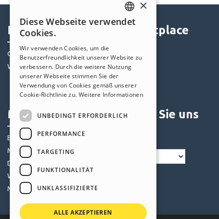
×
Diese Webseite verwendet
ENGLISH
Help Center
Marketplace
Cookies.
ITALIAN
Wir verwenden Cookies, um die
Community
Templates
Benutzerfreundlichkeit unserer Website zu
GERMAN
verbessern. Durch die weitere Nutzung
Websites von Nutzern
Objekte
SPANISH
unserer Webseite stimmen Sie der
Credits
Verwendung von Cookies gemäß unserer
PORTUGUESE
Angebote
Cookie-Richtlinie zu.
Weitere Informationen
POLISH
Mein Profil
Folgen Sie uns
UNBEDINGT ERFORDERLICH
RUSSIAN
PERFORMANCE
Eigene Beiträge
FRENCH
Meine Lizenz
TARGETING
Downloads
FUNKTIONALITÄT
Webhosting
UNKLASSIFIZIERTE
Meine Credits
ALLE AKZEPTIEREN