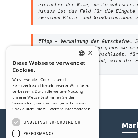
einfacher der Name, desto wahrschein
hinaus ist das Feld für die Eingabe 
zwischen Klein- und Großbuchstaben u
#Tipp - Verwaltung der Gutscheine. 
S
aber während des Kaufvorgangs werden
×
Bestellung Produkte einschließt, für
Mengenrabatte aktiv sind, wird die E
Diese Webseite verwendet
ENGLISH
gerechnet. 
Cookies.
ITALIAN
Wir verwenden Cookies, um die
Benutzerfreundlichkeit unserer Website zu
GERMAN
verbessern. Durch die weitere Nutzung
SPANISH
unserer Webseite stimmen Sie der
Verwendung von Cookies gemäß unserer
PORTUGUESE
Cookie-Richtlinie zu.
Weitere Informationen
POLISH
UNBEDINGT ERFORDERLICH
Help Center
Mark
RUSSIAN
PERFORMANCE