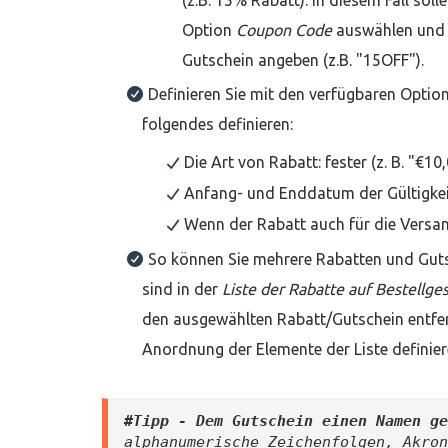
(z.B. 15% Rabatt). In diesem Fall soll
Option
Coupon Code
auswählen und 
Gutschein angeben (z.B. "15OFF").
Definieren Sie mit den verfügbaren Optio
folgendes definieren:
Die Art von Rabatt: fester (z. B. "€1
Anfang- und Enddatum der Gültigkei
Wenn der Rabatt auch für die Versa
So können Sie mehrere Rabatten und Guts
sind in der
Liste der Rabatte auf Bestell
den ausgewählten Rabatt/Gutschein entfe
Anordnung der Elemente der Liste definier
#Tipp - Dem Gutschein einen Namen ge
alphanumerische Zeichenfolgen, Akron