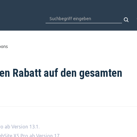
pons
nen Rabatt auf den gesamten
o ab Version 13.1.
bSite X5 Pro ab Version 17.