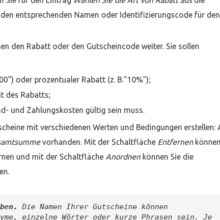
en Sie für den Eintrag
Wählen Sie die Art von Rabatt aus
die
den entsprechenden Namen oder Identifizierungscode für den
nen den Rabatt oder den Gutscheincode weiter. Sie sollen
0,00") oder prozentualer Rabatt (z. B."10%");
t des Rabatts;
nd- und Zahlungskosten gültig sein muss.
cheine mit verschiedenen Werten und Bedingungen erstellen: A
gesamtsumme
vorhanden. Mit der Schaltfläche
Entfernen
können
rnen und mit der Schaltfläche
Anordnen
können Sie die
en.
ben. 
Die Namen Ihrer Gutscheine können 
yme, einzelne Wörter oder kurze Phrasen sein. Je 