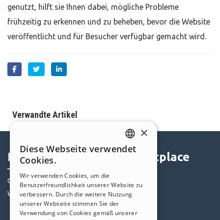
genutzt, hilft sie Ihnen dabei, mögliche Probleme
frühzeitig zu erkennen und zu beheben, bevor die Website
veröffentlicht und für Besucher verfügbar gemacht wird.
Verwandte Artikel
×
Diese Webseite verwendet
ENGLISH
Help Center
Marketplace
Cookies.
ITALIAN
Wir verwenden Cookies, um die
Community
Templates
Benutzerfreundlichkeit unserer Website zu
GERMAN
Websites von Nutzern
Objekte
verbessern. Durch die weitere Nutzung
SPANISH
unserer Webseite stimmen Sie der
Credits
Verwendung von Cookies gemäß unserer
PORTUGUESE
Angebote