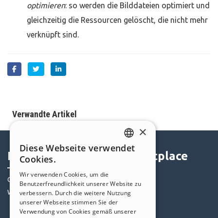
optimieren
: so werden die Bilddateien optimiert und
gleichzeitig die Ressourcen gelöscht, die nicht mehr
verknüpft sind.
Verwandte Artikel
×
Diese Webseite verwendet
ENGLISH
Help Center
Marketplace
Cookies.
ITALIAN
Wir verwenden Cookies, um die
Community
Templates
Benutzerfreundlichkeit unserer Website zu
GERMAN
Websites von Nutzern
Objekte
verbessern. Durch die weitere Nutzung
SPANISH
unserer Webseite stimmen Sie der
Credits
Verwendung von Cookies gemäß unserer
PORTUGUESE
Angebote