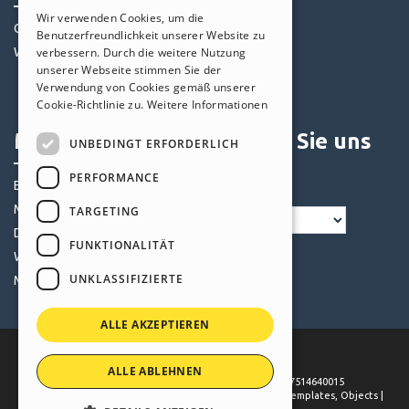
ITALIAN
Wir verwenden Cookies, um die
Community
Templates
Benutzerfreundlichkeit unserer Website zu
GERMAN
Websites von Nutzern
verbessern. Durch die weitere Nutzung
Objekte
SPANISH
unserer Webseite stimmen Sie der
Credits
Verwendung von Cookies gemäß unserer
PORTUGUESE
Angebote
Cookie-Richtlinie zu.
Weitere Informationen
POLISH
Mein Profil
Folgen Sie uns
UNBEDINGT ERFORDERLICH
RUSSIAN
PERFORMANCE
Eigene Beiträge
FRENCH
Meine Lizenz
TARGETING
Downloads
FUNKTIONALITÄT
Webhosting
UNKLASSIFIZIERTE
Meine Credits
ALLE AKZEPTIEREN
ALLE ABLEHNEN
©
2026
Incomedia
. All rights reserved. P.IVA IT07514640015
Terms of use WebSite X5:
Help Center / Marketplace
,
Templates
,
Objects
|